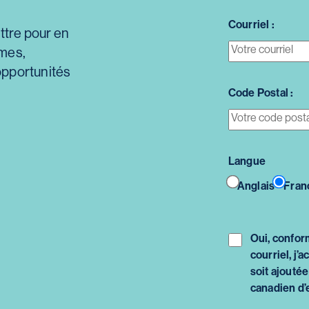
Courriel :
ettre pour en
mmes,
opportunités
Code Postal :
Langue
Anglais
Fran
Oui, confor
courriel, j
soit ajoutée
canadien d’