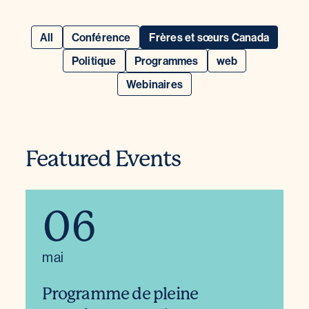
All
Conférence
Frères et sœurs Canada
Politique
Programmes
web
Webinaires
Featured Events
06
mai
Programme de pleine