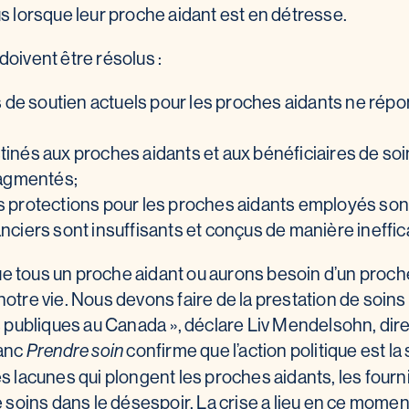
us lorsque leur proche aidant est en détresse.
oivent être résolus :
e soutien actuels pour les proches aidants ne répo
tinés aux proches aidants et aux bénéficiaires de soi
fragmentés;
s protections pour les proches aidants employés son
nciers sont insuffisants et conçus de manière ineffic
 tous un proche aidant ou aurons besoin d’un proche
notre vie. Nous devons faire de la prestation de soins
es publiques au Canada », déclare Liv Mendelsohn, dir
lanc
confirme que l’action politique est la
Prendre soin
es lacunes qui plongent les proches aidants, les four
e soins dans le désespoir. La crise a lieu en ce moment