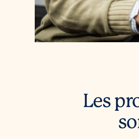
Les pr
so