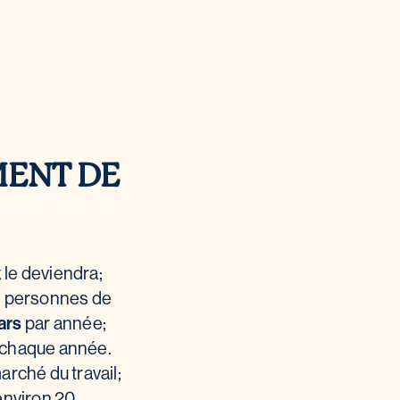
ENT DE
x
le deviendra;
es personnes de
lars
par année;
s chaque année.
marché du travail;
environ 20