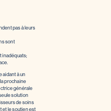
ndent pas à leurs
ns sont
t inadéquats;
ace.
 aidant à un
 la prochaine
ectrice générale
 seule solution
nisseurs de soins
 et le soutien est