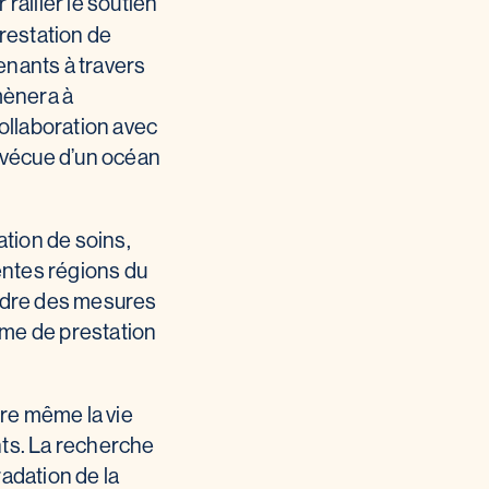
rallier le soutien
prestation de
venants à travers
mènera à
collaboration avec
 vécue d’un océan
tion de soins,
rentes régions du
ndre des mesures
ème de prestation
ire même la vie
nts. La recherche
adation de la