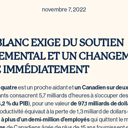
novembre 7, 2022
BLANC EXIGE DU SOUTIEN
MENTAL ET UN CHANGEM
E IMMÉDIATEMENT
 quatre
est un proche aidant et
un Canadien sur deu
nts consacrent 5,7 milliards d’heures à s’occuper d
,2 % du PIB
), pour une valeur
de 97,1 milliards de dol
uctivité équivaut à la perte de 1,3 milliard de dollar
d
à plus d’un demi-million d’employés
qui quittent le 
ons
de Canadiens âgés de plus de 15 ans fournissent 