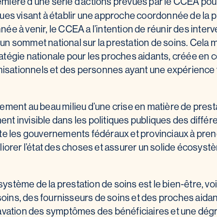
emière d’une série d’actions prévues par le CCEA pour 
iques visant à établir une approche coordonnée de la 
nnée à venir, le CCEA a l’intention de réunir des inter
r un sommet national sur la prestation de soins. Cela 
ratégie nationale pour les proches aidants, créée en 
nisationnels et des personnes ayant une expérience
ent au beau milieu d’une crise en matière de presta
ent invisible dans les politiques publiques des diffé
e les gouvernements fédéraux et provinciaux à pre
orer l’état des choses et assurer un solide écosyst
système de la prestation de soins est le bien-être, vo
soins, des fournisseurs de soins et des proches aida
vation des symptômes des bénéficiaires et une dégr