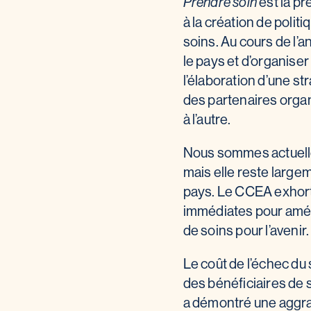
est la pr
Prendre soin
à la création de polit
soins. Au cours de l’a
le pays et d’organise
l’élaboration d’une st
des partenaires orga
à l’autre.
Nous sommes actuellem
mais elle reste largem
pays. Le CCEA exhort
immédiates pour améli
de soins pour l’avenir.
Le coût de l’échec du 
des bénéficiaires de 
a démontré une aggra