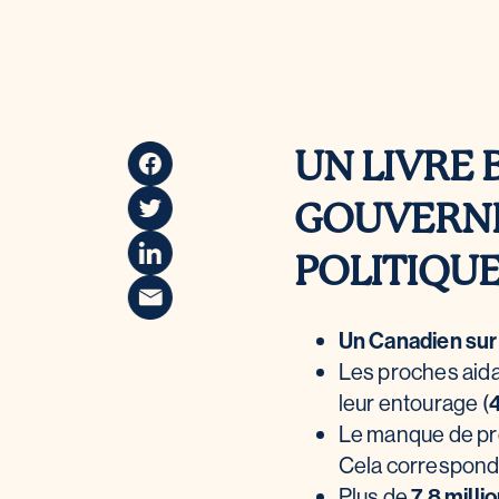
UN LIVRE 
GOUVERNE
POLITIQU
Un Canadien sur
Les proches aida
leur entourage (
4
Le manque de prod
Cela correspon
Plus de
7,8 milli