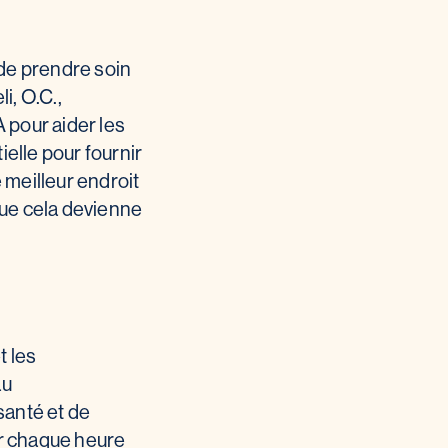
 de prendre soin
i, O.C.,
A pour aider les
ielle pour fournir
 meilleur endroit
que cela devienne
t les
au
santé et de
ur chaque heure