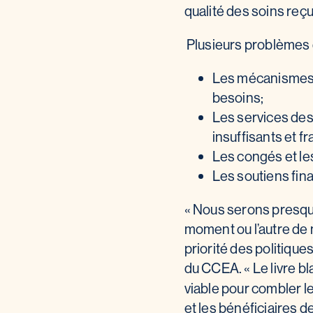
qualité des soins reç
Plusieurs problèmes d
Les mécanismes d
besoins;
Les services des
insuffisants et 
Les congés et le
Les soutiens fina
« Nous serons presque
moment ou l’autre de 
priorité des politiqu
du CCEA. « Le livre b
viable pour combler l
et les bénéficiaires d