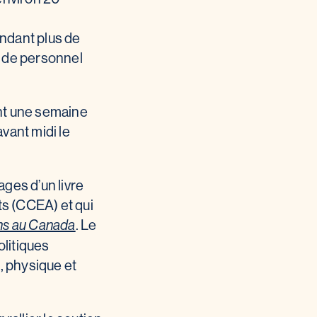
ndant plus de
s de personnel
ent une semaine
vant midi le
ges d’un livre
ts (CCEA) et qui
. Le
ins au Canada
olitiques
, physique et