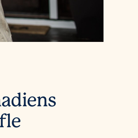
nadiens
fle