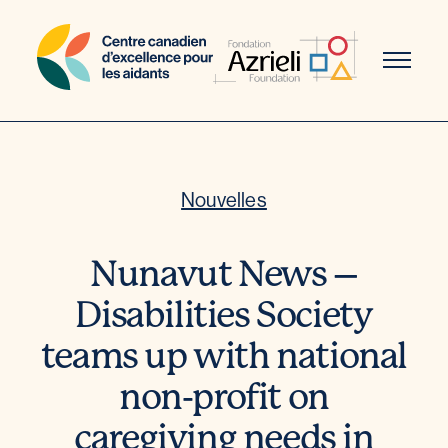
Aller
au
contenu
Nouvelles
Nunavut News –
Disabilities Society
teams up with national
non-profit on
caregiving needs in